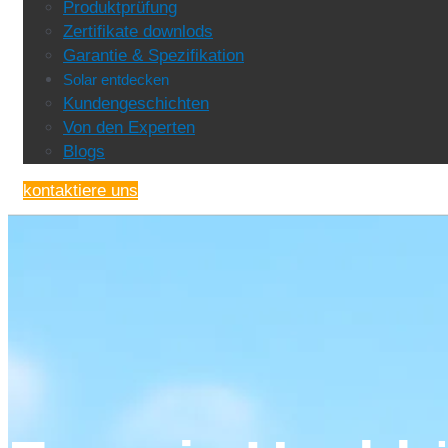
Produktprüfung
Zertifikate downlods
Garantie & Spezifikation
Solar entdecken
Kundengeschichten
Von den Experten
Blogs
kontaktiere uns