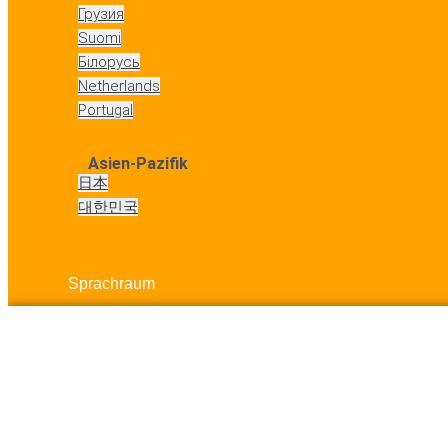
Грузия
Suomi
Білорусь
Netherlands
Portugal
Asien-Pazifik
日本
대한민국
Sprachraum