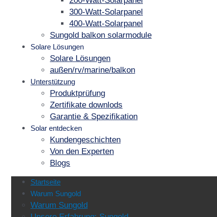
200-Watt-Solarpanel
300-Watt-Solarpanel
400-Watt-Solarpanel
Sungold balkon solarmodule
Solare Lösungen
Solare Lösungen
außen/rv/marine/balkon
Unterstützung
Produktprüfung
Zertifikate downlods
Garantie & Spezifikation
Solar entdecken
Kundengeschichten
Von den Experten
Blogs
Startseite
Warum Sungold
Warum Sungold
Unsere Erfahrung: Sungold