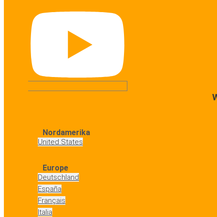
W
Nordamerika
United States
Europe
Deutschland
España
Français
Italia