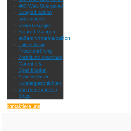
400-Watt-Solarpanel
Sungold balkon
solarmodule
Solare Lösungen
Solare Lösungen
außen/rv/marine/balkon
Unterstützung
Produktprüfung
Zertifikate downlods
Garantie &
Spezifikation
Solar entdecken
Kundengeschichten
Von den Experten
Blogs
kontaktiere uns