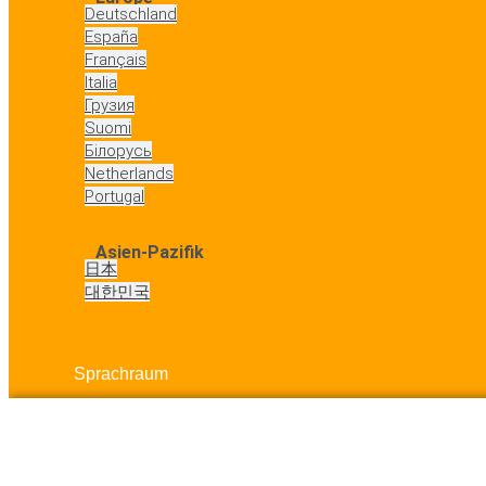
Deutschland
España
Français
Italia
Грузия
Suomi
Білорусь
Netherlands
Portugal
Asien-Pazifik
日本
대한민국
Sprachraum