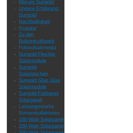
Warum Sungold
Unsere Erfahrung:
Sungold
Nachhaltigkeit
Produkte
Zu den
Balkonkraftwerk
Fotovoltaikmodul
Sungold Flexible
Solarmodule
Sungold
Solartaschen
Sungold Glas Glas
Solarmodule
Sungold Faltbares
Solarpanel
Leistungsstarke
Sonnenkollektoren
100-Watt-Solarpanel
200-Watt-Solarpanel
300-Watt-Solarpanel